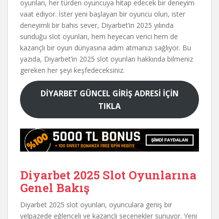
oyunları, her türden oyuncuya hitap edecek bir deneyim
vaat ediyor. İster yeni başlayan bir oyuncu olun, ister
deneyimli bir bahis sever, Diyarbet’in 2025 yılında
sunduğu slot oyunları, hem heyecan verici hem de
kazançlı bir oyun dünyasına adım atmanızı sağlıyor. Bu
yazıda, Diyarbet’in 2025 slot oyunları hakkında bilmeniz
gereken her şeyi keşfedeceksiniz.
DİYARBET GÜNCEL GİRİŞ ADRESİ İÇİN
TIKLA
Diyarbet 2025 Slot Oyunlarına
Genel Bakış
Diyarbet 2025 slot oyunları, oyunculara geniş bir
yelpazede eğlenceli ve kazançlı seçenekler sunuyor. Yeni