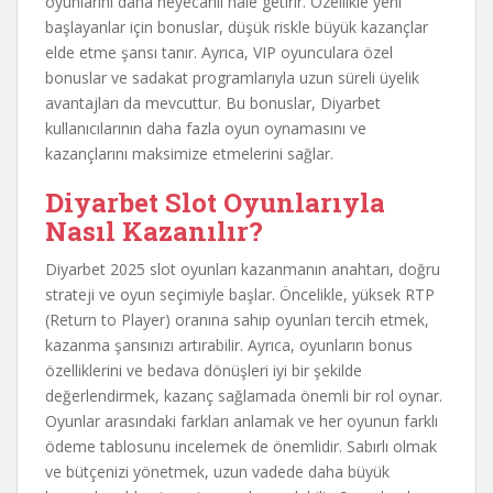
oyunlarını daha heyecanlı hale getirir. Özellikle yeni
başlayanlar için bonuslar, düşük riskle büyük kazançlar
elde etme şansı tanır. Ayrıca, VIP oyunculara özel
bonuslar ve sadakat programlarıyla uzun süreli üyelik
avantajları da mevcuttur. Bu bonuslar, Diyarbet
kullanıcılarının daha fazla oyun oynamasını ve
kazançlarını maksimize etmelerini sağlar.
Diyarbet Slot Oyunlarıyla
Nasıl Kazanılır?
Diyarbet 2025 slot oyunları kazanmanın anahtarı, doğru
strateji ve oyun seçimiyle başlar. Öncelikle, yüksek RTP
(Return to Player) oranına sahip oyunları tercih etmek,
kazanma şansınızı artırabilir. Ayrıca, oyunların bonus
özelliklerini ve bedava dönüşleri iyi bir şekilde
değerlendirmek, kazanç sağlamada önemli bir rol oynar.
Oyunlar arasındaki farkları anlamak ve her oyunun farklı
ödeme tablosunu incelemek de önemlidir. Sabırlı olmak
ve bütçenizi yönetmek, uzun vadede daha büyük