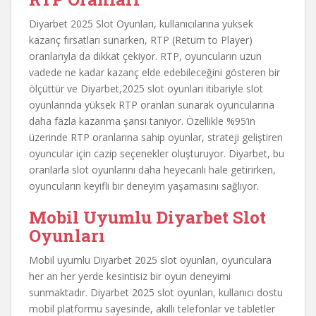
Diyarbet 2025 Slot Oyunları, kullanıcılarına yüksek
kazanç fırsatları sunarken, RTP (Return to Player)
oranlarıyla da dikkat çekiyor. RTP, oyuncuların uzun
vadede ne kadar kazanç elde edebileceğini gösteren bir
ölçüttür ve Diyarbet,2025 slot oyunları itibariyle slot
oyunlarında yüksek RTP oranları sunarak oyuncularına
daha fazla kazanma şansı tanıyor. Özellikle %95’in
üzerinde RTP oranlarına sahip oyunlar, strateji geliştiren
oyuncular için cazip seçenekler oluşturuyor. Diyarbet, bu
oranlarla slot oyunlarını daha heyecanlı hale getirirken,
oyuncuların keyifli bir deneyim yaşamasını sağlıyor.
Mobil Uyumlu Diyarbet Slot
Oyunları
Mobil uyumlu Diyarbet 2025 slot oyunları, oyunculara
her an her yerde kesintisiz bir oyun deneyimi
sunmaktadır. Diyarbet 2025 slot oyunları, kullanıcı dostu
mobil platformu sayesinde, akıllı telefonlar ve tabletler