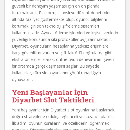
güvenli bir deneyim yaşaması için en ön planda
tutulmaktadır. Platform, lisanslı ve düzenli denetimler
altında faaliyet göstermekte olup, oyuncu bilgilerini
korumak için son teknoloji şifreleme sistemleri
kullanmaktadır. Ayrıca, ödeme işlemleri ve kişisel verilerin
güvenliği konusunda sıkı protokoller uygulanmaktadır.
Diyarbet, oyuncuların hesaplarına yetkisiz erişimlere
karşı güvenlik duvarları ve çift faktörlü doğrulama gibi
ekstra önlemler alarak, online oyun deneyiminin güvenli
bir ortamda gerçekleşmesini sağlar. Bu sayede
kullanıcılar, tüm slot oyunlarını gönül rahatlığıyla
oynayabilir.
Yeni Başlayanlar İçin
Diyarbet Slot Taktikleri
Yeni başlayanlar için Diyarbet slot oyunlarına başlamak,
doğru stratejilerle oldukça eğlenceli ve kazançlı olabilir.
İlk adım, oyunun kurallarını ve özelliklerini öğrenmek
olmalıdır. Diyarbet’teki slot oyunlarının çoğu, farklı bahis