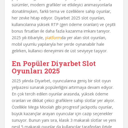
sürümler, modern grafikler ve etkileyici animasyonlarla
donatılmışken, farklı tema ve özelliklere sahip oyunlar,
her zevke hitap ediyor. Diyarbet 2025 slot oyunları,
kullanıcılarına yüksek RTP (geri ödeme oranları) ve çeşitli
bonus fırsatları ile daha fazla kazanma imkanı tanıyor.
2025 yılı itibariyle,
platform
da yer alan slot oyunları,
mobil uyumlu yapılarıyla her yerde oynanabilir hale
gelirken, kullanıcı deneyimini de üst seviyeye taşıyor.
En Popüler Diyarbet Slot
Oyunları 2025
2025 yılında Diyarbet, oyuncularına geniş bir slot oyun
yelpazesi sunarak popülerliğini artırmaya devam ediyor.
En çok tercih edilen oyunlar arasında, yüksek ödeme
oranları ve dikkat çekici grafiklere sahip slotlar yer alıyor.
Özellikle Mega Moolah gibi progresif jackpotlu oyunlar,
büyük kazançlar arayan oyuncular için cazip seçenekler
sunuyor. Bunun yanı sıra, klasik 3 makaralı slotlar ve yeni
nesil 5 makaralı oyunlar da kullanıcılar tarafından ilgiyle