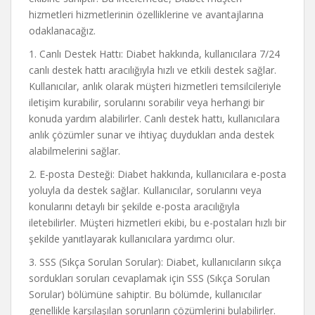
hizmetleri hizmetlerinin özelliklerine ve avantajlarına
odaklanacağız.
1. Canlı Destek Hattı: Diabet hakkında, kullanıcılara 7/24
canlı destek hattı aracılığıyla hızlı ve etkili destek sağlar.
Kullanıcılar, anlık olarak müşteri hizmetleri temsilcileriyle
iletişim kurabilir, sorularını sorabilir veya herhangi bir
konuda yardım alabilirler. Canlı destek hattı, kullanıcılara
anlık çözümler sunar ve ihtiyaç duydukları anda destek
alabilmelerini sağlar.
2. E-posta Desteği: Diabet hakkında, kullanıcılara e-posta
yoluyla da destek sağlar. Kullanıcılar, sorularını veya
konularını detaylı bir şekilde e-posta aracılığıyla
iletebilirler. Müşteri hizmetleri ekibi, bu e-postaları hızlı bir
şekilde yanıtlayarak kullanıcılara yardımcı olur.
3. SSS (Sıkça Sorulan Sorular): Diabet, kullanıcıların sıkça
sordukları soruları cevaplamak için SSS (Sıkça Sorulan
Sorular) bölümüne sahiptir. Bu bölümde, kullanıcılar
genellikle karşılaşılan sorunların çözümlerini bulabilirler.