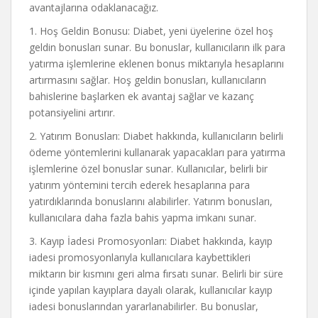
avantajlarına odaklanacağız.
1. Hoş Geldin Bonusu: Diabet, yeni üyelerine özel hoş
geldin bonusları sunar. Bu bonuslar, kullanıcıların ilk para
yatırma işlemlerine eklenen bonus miktarıyla hesaplarını
artırmasını sağlar. Hoş geldin bonusları, kullanıcıların
bahislerine başlarken ek avantaj sağlar ve kazanç
potansiyelini artırır.
2. Yatırım Bonusları: Diabet hakkında, kullanıcıların belirli
ödeme yöntemlerini kullanarak yapacakları para yatırma
işlemlerine özel bonuslar sunar. Kullanıcılar, belirli bir
yatırım yöntemini tercih ederek hesaplarına para
yatırdıklarında bonuslarını alabilirler. Yatırım bonusları,
kullanıcılara daha fazla bahis yapma imkanı sunar.
3. Kayıp İadesi Promosyonları: Diabet hakkında, kayıp
iadesi promosyonlarıyla kullanıcılara kaybettikleri
miktarın bir kısmını geri alma fırsatı sunar. Belirli bir süre
içinde yapılan kayıplara dayalı olarak, kullanıcılar kayıp
iadesi bonuslarından yararlanabilirler. Bu bonuslar,