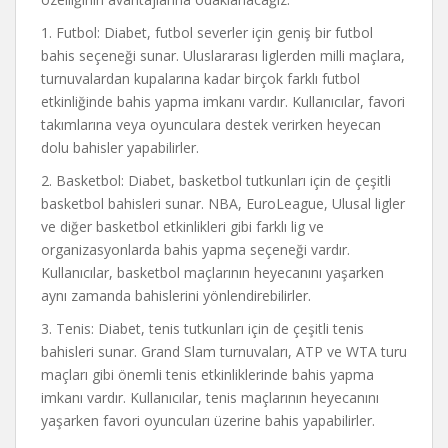
1. Futbol: Diabet, futbol severler için geniş bir futbol
bahis seçeneği sunar. Uluslararası liglerden milli maçlara,
turnuvalardan kupalarına kadar birçok farklı futbol
etkinliğinde bahis yapma imkanı vardır. Kullanıcılar, favori
takımlarına veya oyunculara destek verirken heyecan
dolu bahisler yapabilirler.
2. Basketbol: Diabet, basketbol tutkunları için de çeşitli
basketbol bahisleri sunar. NBA, EuroLeague, Ulusal ligler
ve diğer basketbol etkinlikleri gibi farklı lig ve
organizasyonlarda bahis yapma seçeneği vardır.
Kullanıcılar, basketbol maçlarının heyecanını yaşarken
aynı zamanda bahislerini yönlendirebilirler.
3. Tenis: Diabet, tenis tutkunları için de çeşitli tenis
bahisleri sunar. Grand Slam turnuvaları, ATP ve WTA turu
maçları gibi önemli tenis etkinliklerinde bahis yapma
imkanı vardır. Kullanıcılar, tenis maçlarının heyecanını
yaşarken favori oyuncuları üzerine bahis yapabilirler.