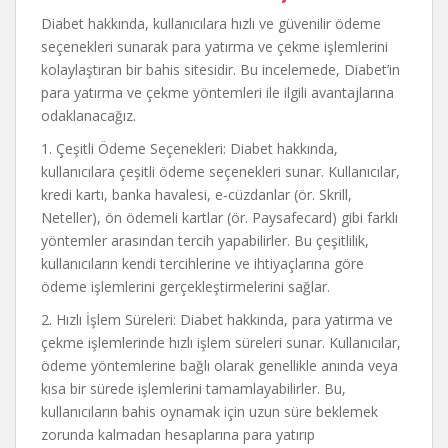
Diabet hakkında, kullanıcılara hızlı ve güvenilir ödeme
seçenekleri sunarak para yatırma ve çekme işlemlerini
kolaylaştıran bir bahis sitesidir. Bu incelemede, Diabet’in
para yatırma ve çekme yöntemleri ile ilgili avantajlarına
odaklanacağız.
1. Çeşitli Ödeme Seçenekleri: Diabet hakkında,
kullanıcılara çeşitli ödeme seçenekleri sunar. Kullanıcılar,
kredi kartı, banka havalesi, e-cüzdanlar (ör. Skrill,
Neteller), ön ödemeli kartlar (ör. Paysafecard) gibi farklı
yöntemler arasından tercih yapabilirler. Bu çeşitlilik,
kullanıcıların kendi tercihlerine ve ihtiyaçlarına göre
ödeme işlemlerini gerçekleştirmelerini sağlar.
2. Hızlı İşlem Süreleri: Diabet hakkında, para yatırma ve
çekme işlemlerinde hızlı işlem süreleri sunar. Kullanıcılar,
ödeme yöntemlerine bağlı olarak genellikle anında veya
kısa bir sürede işlemlerini tamamlayabilirler. Bu,
kullanıcıların bahis oynamak için uzun süre beklemek
zorunda kalmadan hesaplarına para yatırıp