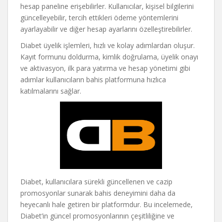
hesap paneline erişebilirler. Kullanıcılar, kişisel bilgilerini
güncelleyebilir, tercih ettikleri ödeme yöntemlerini
ayarlayabilir ve diğer hesap ayarlarını özelleştirebilirler.
Diabet üyelik işlemleri, hızlı ve kolay adımlardan oluşur.
Kayıt formunu doldurma, kimlik doğrulama, üyelik onayı
ve aktivasyon, ilk para yatırma ve hesap yönetimi gibi
adımlar kullanıcıların bahis platformuna hızlıca
katılmalarını sağlar.
Diabet, kullanıcılara sürekli güncellenen ve cazip
promosyonlar sunarak bahis deneyimini daha da
heyecanlı hale getiren bir platformdur. Bu incelemede,
Diabet’in güncel promosyonlarının çeşitliliğine ve