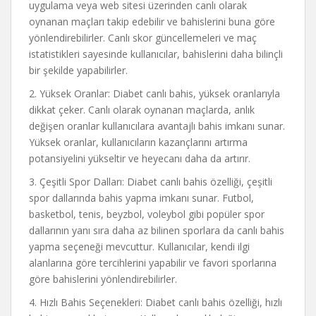
uygulama veya web sitesi üzerinden canlı olarak
oynanan maçları takip edebilir ve bahislerini buna göre
yönlendirebilirler. Canlı skor güncellemeleri ve maç
istatistikleri sayesinde kullanıcılar, bahislerini daha bilinçli
bir şekilde yapabilirler.
2. Yüksek Oranlar: Diabet canlı bahis, yüksek oranlarıyla
dikkat çeker. Canlı olarak oynanan maçlarda, anlık
değişen oranlar kullanıcılara avantajlı bahis imkanı sunar.
Yüksek oranlar, kullanıcıların kazançlarını artırma
potansiyelini yükseltir ve heyecanı daha da artırır.
3. Çeşitli Spor Dalları: Diabet canlı bahis özelliği, çeşitli
spor dallarında bahis yapma imkanı sunar. Futbol,
basketbol, tenis, beyzbol, voleybol gibi popüler spor
dallarının yanı sıra daha az bilinen sporlara da canlı bahis
yapma seçeneği mevcuttur. Kullanıcılar, kendi ilgi
alanlarına göre tercihlerini yapabilir ve favori sporlarına
göre bahislerini yönlendirebilirler.
4. Hızlı Bahis Seçenekleri: Diabet canlı bahis özelliği, hızlı