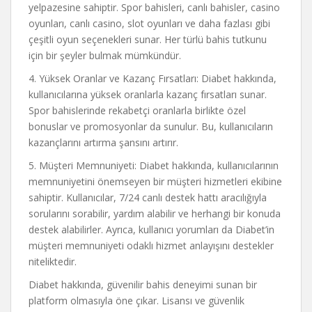
yelpazesine sahiptir. Spor bahisleri, canlı bahisler, casino
oyunları, canlı casino, slot oyunları ve daha fazlası gibi
çeşitli oyun seçenekleri sunar. Her türlü bahis tutkunu
için bir şeyler bulmak mümkündür.
4. Yüksek Oranlar ve Kazanç Fırsatları: Diabet hakkında,
kullanıcılarına yüksek oranlarla kazanç fırsatları sunar.
Spor bahislerinde rekabetçi oranlarla birlikte özel
bonuslar ve promosyonlar da sunulur. Bu, kullanıcıların
kazançlarını artırma şansını artırır.
5. Müşteri Memnuniyeti: Diabet hakkında, kullanıcılarının
memnuniyetini önemseyen bir müşteri hizmetleri ekibine
sahiptir. Kullanıcılar, 7/24 canlı destek hattı aracılığıyla
sorularını sorabilir, yardım alabilir ve herhangi bir konuda
destek alabilirler. Ayrıca, kullanıcı yorumları da Diabet’in
müşteri memnuniyeti odaklı hizmet anlayışını destekler
niteliktedir.
Diabet hakkında, güvenilir bahis deneyimi sunan bir
platform olmasıyla öne çıkar. Lisansı ve güvenlik