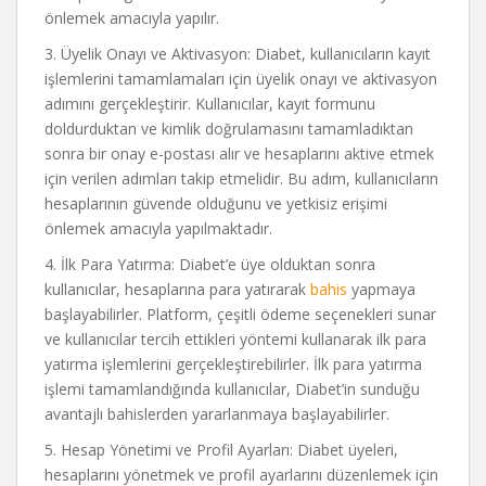
önlemek amacıyla yapılır.
3. Üyelik Onayı ve Aktivasyon: Diabet, kullanıcıların kayıt
işlemlerini tamamlamaları için üyelik onayı ve aktivasyon
adımını gerçekleştirir. Kullanıcılar, kayıt formunu
doldurduktan ve kimlik doğrulamasını tamamladıktan
sonra bir onay e-postası alır ve hesaplarını aktive etmek
için verilen adımları takip etmelidir. Bu adım, kullanıcıların
hesaplarının güvende olduğunu ve yetkisiz erişimi
önlemek amacıyla yapılmaktadır.
4. İlk Para Yatırma: Diabet’e üye olduktan sonra
kullanıcılar, hesaplarına para yatırarak
bahis
yapmaya
başlayabilirler. Platform, çeşitli ödeme seçenekleri sunar
ve kullanıcılar tercih ettikleri yöntemi kullanarak ilk para
yatırma işlemlerini gerçekleştirebilirler. İlk para yatırma
işlemi tamamlandığında kullanıcılar, Diabet’in sunduğu
avantajlı bahislerden yararlanmaya başlayabilirler.
5. Hesap Yönetimi ve Profil Ayarları: Diabet üyeleri,
hesaplarını yönetmek ve profil ayarlarını düzenlemek için