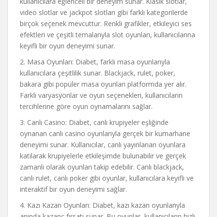
kullanıcılara eğlenceli bir deneyim sunar. Klasik slotlar,
video slotlar ve jackpot slotları gibi farklı kategorilerde
birçok seçenek mevcuttur. Renkli grafikler, etkileyici ses
efektleri ve çeşitli temalarıyla slot oyunları, kullanıcılarına
keyifli bir oyun deneyimi sunar.
2. Masa Oyunları: Diabet, farklı masa oyunlarıyla
kullanıcılara çeşitlilik sunar. Blackjack, rulet, poker,
bakara gibi popüler masa oyunları platformda yer alır.
Farklı varyasyonlar ve oyun seçenekleri, kullanıcıların
tercihlerine göre oyun oynamalarını sağlar.
3. Canlı Casino: Diabet, canlı krupiyeler eşliğinde
oynanan canlı casino oyunlarıyla gerçek bir kumarhane
deneyimi sunar. Kullanıcılar, canlı yayınlanan oyunlara
katılarak krupiyelerle etkileşimde bulunabilir ve gerçek
zamanlı olarak oyunları takip edebilir. Canlı blackjack,
canlı rulet, canlı poker gibi oyunlar, kullanıcılara keyifli ve
interaktif bir oyun deneyimi sağlar.
4. Kazı Kazan Oyunları: Diabet, kazı kazan oyunlarıyla
anında kazanç fırsatı sunar. Bu oyunlar, kullanıcıların hızlı