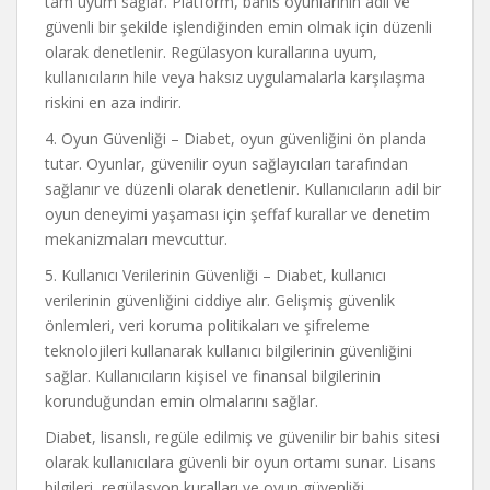
tam uyum sağlar. Platform, bahis oyunlarının adil ve
güvenli bir şekilde işlendiğinden emin olmak için düzenli
olarak denetlenir. Regülasyon kurallarına uyum,
kullanıcıların hile veya haksız uygulamalarla karşılaşma
riskini en aza indirir.
4. Oyun Güvenliği – Diabet, oyun güvenliğini ön planda
tutar. Oyunlar, güvenilir oyun sağlayıcıları tarafından
sağlanır ve düzenli olarak denetlenir. Kullanıcıların adil bir
oyun deneyimi yaşaması için şeffaf kurallar ve denetim
mekanizmaları mevcuttur.
5. Kullanıcı Verilerinin Güvenliği – Diabet, kullanıcı
verilerinin güvenliğini ciddiye alır. Gelişmiş güvenlik
önlemleri, veri koruma politikaları ve şifreleme
teknolojileri kullanarak kullanıcı bilgilerinin güvenliğini
sağlar. Kullanıcıların kişisel ve finansal bilgilerinin
korunduğundan emin olmalarını sağlar.
Diabet, lisanslı, regüle edilmiş ve güvenilir bir bahis sitesi
olarak kullanıcılara güvenli bir oyun ortamı sunar. Lisans
bilgileri, regülasyon kuralları ve oyun güvenliği