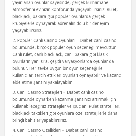
yayınlanan oyunlar sayesinde, gerçek kumarhane
atmosferini evinizin konforunda yaşayabilirsiniz. Rulet,
blackjack, bakara gibi popüler oyunlarda gerçek
krupiyelerle oynayarak adrenalin dolu bir deneyim
yaşayabilirsiniz.
2. Popüler Canlı Casino Oyunları – Diabet canlı casino
bölümünde, birçok popüler oyun seçeneği mevcuttur.
Canlı rulet, canlı blackjack, canlı bakara gibi klasik
oyunların yanı sıra, çeşitli varyasyonlarda oyunlar da
bulunur. Her zevke uygun bir oyun seçeneği ile
kullanıcılar, tercih ettikleri oyunları oynayabilir ve kazanç
elde etme şansını yakalayabilir.
3. Canlı Casino Stratejileri – Diabet canlı casino
bölümünde oynarken kazanma şansınızı artırmak için
kullanabileceğiniz stratejiler ve ipuçları. Rulet stratejileri,
blackjack taktikleri gibi oyunlara özel stratejilerle daha
bilinçli bahisler yapabilirsiniz.
4. Canlı Casino Özellikleri – Diabet canlı casino