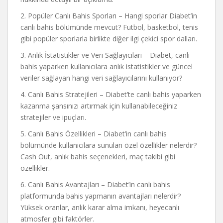
2. Popüler Canlı Bahis Sporları – Hangi sporlar Diabet’in
canlı bahis bölümünde mevcut? Futbol, basketbol, tenis
gibi popüler sporlarla birlikte diğer ilgi çekici spor dalları.
3. Anlık İstatistikler ve Veri Sağlayıcıları – Diabet, canlı
bahis yaparken kullanıcılara anlık istatistikler ve güncel
veriler sağlayan hangi veri sağlayıcılarını kullanıyor?
4. Canlı Bahis Stratejileri – Diabet’te canlı bahis yaparken
kazanma şansınızı artırmak için kullanabileceğiniz
stratejiler ve ipuçları.
5. Canlı Bahis Özellikleri – Diabet’in canlı bahis
bölümünde kullanıcılara sunulan özel özellikler nelerdir?
Cash Out, anlık bahis seçenekleri, maç takibi gibi
özellikler.
6. Canlı Bahis Avantajları – Diabet’in canlı bahis
platformunda bahis yapmanın avantajları nelerdir?
Yüksek oranlar, anlık karar alma imkanı, heyecanlı
atmosfer gibi faktörler.