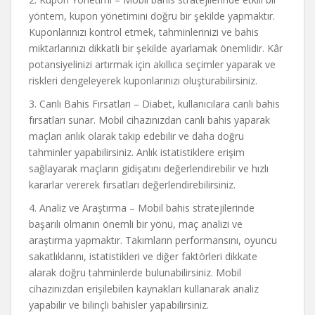
yöntem, kupon yönetimini doğru bir şekilde yapmaktır.
Kuponlarınızı kontrol etmek, tahminlerinizi ve bahis
miktarlarınızı dikkatli bir şekilde ayarlamak önemlidir. Kâr
potansiyelinizi artırmak için akıllıca seçimler yaparak ve
riskleri dengeleyerek kuponlarınızı oluşturabilirsiniz.
3. Canlı Bahis Fırsatları – Diabet, kullanıcılara canlı bahis
fırsatları sunar. Mobil cihazınızdan canlı bahis yaparak
maçları anlık olarak takip edebilir ve daha doğru
tahminler yapabilirsiniz. Anlık istatistiklere erişim
sağlayarak maçların gidişatını değerlendirebilir ve hızlı
kararlar vererek fırsatları değerlendirebilirsiniz.
4. Analiz ve Araştırma – Mobil bahis stratejilerinde
başarılı olmanın önemli bir yönü, maç analizi ve
araştırma yapmaktır. Takımların performansını, oyuncu
sakatlıklarını, istatistikleri ve diğer faktörleri dikkate
alarak doğru tahminlerde bulunabilirsiniz. Mobil
cihazınızdan erişilebilen kaynakları kullanarak analiz
yapabilir ve bilinçli bahisler yapabilirsiniz.