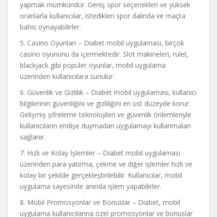
yapmak mümkündür. Geniş spor seçenekleri ve yüksek
oranlarla kullanıcılar, istedikleri spor dalında ve maçta
bahis oynayabilirler.
5. Casino Oyunları – Diabet mobil uygulaması, birçok
casino oyununu da içermektedir. Slot makineleri, rulet,
blackjack gibi popüler oyunlar, mobil uygulama
üzerinden kullanıcılara sunulur.
6. Güvenlik ve Gizlilik – Diabet mobil uygulaması, kullanıcı
bilgilerinin güvenliğini ve gizliliğini en üst düzeyde korur.
Gelişmiş şifreleme teknolojileri ve güvenlik önlemleriyle
kullanıcıların endişe duymadan uygulamayı kullanmaları
sağlanır.
7. Hızlı ve Kolay İşlemler – Diabet mobil uygulaması
üzerinden para yatırma, çekme ve diğer işlemler hızlı ve
kolay bir şekilde gerçekleştirilebilir. Kullanıcılar, mobil
uygulama sayesinde anında işlem yapabilirler.
8. Mobil Promosyonlar ve Bonuslar – Diabet, mobil
uygulama kullanıcılarına özel promosyonlar ve bonuslar