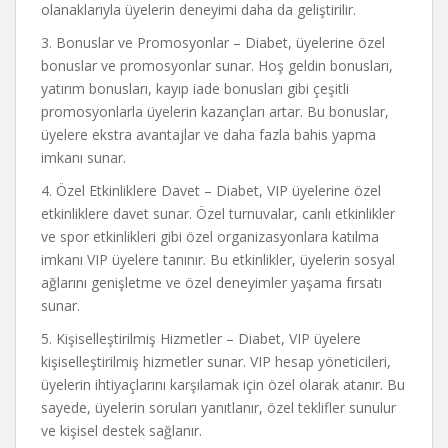
olanaklarıyla üyelerin deneyimi daha da geliştirilir.
3. Bonuslar ve Promosyonlar – Diabet, üyelerine özel
bonuslar ve promosyonlar sunar. Hoş geldin bonusları,
yatırım bonusları, kayıp iade bonusları gibi çeşitli
promosyonlarla üyelerin kazançları artar. Bu bonuslar,
üyelere ekstra avantajlar ve daha fazla bahis yapma
imkanı sunar.
4. Özel Etkinliklere Davet – Diabet, VIP üyelerine özel
etkinliklere davet sunar. Özel turnuvalar, canlı etkinlikler
ve spor etkinlikleri gibi özel organizasyonlara katılma
imkanı VIP üyelere tanınır. Bu etkinlikler, üyelerin sosyal
ağlarını genişletme ve özel deneyimler yaşama fırsatı
sunar.
5. Kişiselleştirilmiş Hizmetler – Diabet, VIP üyelere
kişiselleştirilmiş hizmetler sunar. VIP hesap yöneticileri,
üyelerin ihtiyaçlarını karşılamak için özel olarak atanır. Bu
sayede, üyelerin soruları yanıtlanır, özel teklifler sunulur
ve kişisel destek sağlanır.