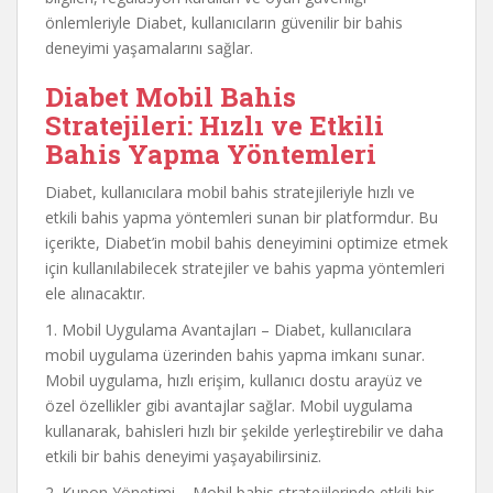
önlemleriyle Diabet, kullanıcıların güvenilir bir bahis
deneyimi yaşamalarını sağlar.
Diabet Mobil Bahis
Stratejileri: Hızlı ve Etkili
Bahis Yapma Yöntemleri
Diabet, kullanıcılara mobil bahis stratejileriyle hızlı ve
etkili bahis yapma yöntemleri sunan bir platformdur. Bu
içerikte, Diabet’in mobil bahis deneyimini optimize etmek
için kullanılabilecek stratejiler ve bahis yapma yöntemleri
ele alınacaktır.
1. Mobil Uygulama Avantajları – Diabet, kullanıcılara
mobil uygulama üzerinden bahis yapma imkanı sunar.
Mobil uygulama, hızlı erişim, kullanıcı dostu arayüz ve
özel özellikler gibi avantajlar sağlar. Mobil uygulama
kullanarak, bahisleri hızlı bir şekilde yerleştirebilir ve daha
etkili bir bahis deneyimi yaşayabilirsiniz.
2. Kupon Yönetimi – Mobil bahis stratejilerinde etkili bir