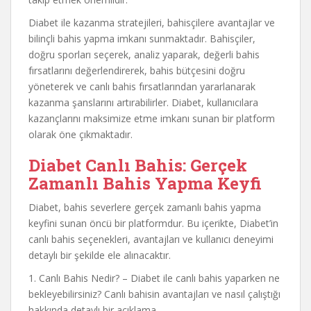
Diabet ile kazanma stratejileri, bahisçilere avantajlar ve
bilinçli bahis yapma imkanı sunmaktadır. Bahisçiler,
doğru sporları seçerek, analiz yaparak, değerli bahis
fırsatlarını değerlendirerek, bahis bütçesini doğru
yöneterek ve canlı bahis fırsatlarından yararlanarak
kazanma şanslarını artırabilirler. Diabet, kullanıcılara
kazançlarını maksimize etme imkanı sunan bir platform
olarak öne çıkmaktadır.
Diabet Canlı Bahis: Gerçek
Zamanlı Bahis Yapma Keyfi
Diabet, bahis severlere gerçek zamanlı bahis yapma
keyfini sunan öncü bir platformdur. Bu içerikte, Diabet’in
canlı bahis seçenekleri, avantajları ve kullanıcı deneyimi
detaylı bir şekilde ele alınacaktır.
1. Canlı Bahis Nedir? – Diabet ile canlı bahis yaparken ne
bekleyebilirsiniz? Canlı bahisin avantajları ve nasıl çalıştığı
hakkında detaylı bir açıklama.