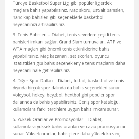
Türkiye Basketbol Süper Ligi gibi popüler liglerdeki
maçlara bahis yapabilirsiniz. Maç skoru, üst/alt bahisleri,
handikap bahisleri gibi seçeneklerle basketbol
heyecanınızı artırabilirsiniz.
3. Tenis Bahisleri – Diabet, tenis severlere çeşitli tenis
bahisleri imkanı sağlar. Grand Slam turnuvaları, ATP ve
WTA maçları gibi önemli tenis etkinliklerine bahis
yapabilirsiniz. Maç kazananı, set skorları, oyuncu
istatistikleri gibi bahis seçenekleriyle tenis maçlarını daha
heyecanlı hale getirebilirsiniz.
4. Diğer Spor Dalları – Diabet, futbol, basketbol ve tenis
dışında birçok spor dalında da bahis seçenekleri sunar.
Voleybol, hokey, beyzbol, hentbol gibi popüler spor
dallarında da bahis yapabilirsiniz. Geniş spor kataloğu,
kullanıcılara farklı tercihlere uygun bahis imkanı sunar.
5. Yüksek Oranlar ve Promosyonlar – Diabet,
kullanıcılara yüksek bahis oranları ve cazip promosyonlar
sunar. Yüksek oranlar, bahisçilere daha yüksek kazanç